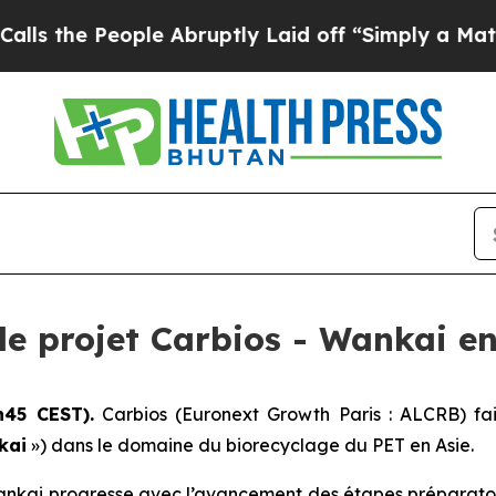
 People Abruptly Laid off “Simply a Math Probl
le projet Carbios - Wankai e
h45 CEST).
Carbios (Euronext Growth Paris : ALCRB) fai
kai
») dans le domaine du biorecyclage du PET en Asie.
ankai progresse avec l’avancement des étapes préparatoir