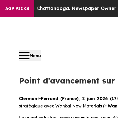
aos in Chattanooga. Newspaper Owner Calls the
AGP PICKS
Menu
Point d’avancement sur 
Clermont-Ferrand (France), 2 juin 2026 (17
stratégique avec Wankai New Materials («
Wan
Le projet industriel mené conjointement avec W