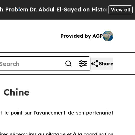
em
Dr. Abdul El-Sayed on Historic Michigan Win: “
View all
Provided by AGP
Share
n Chine
t le point sur l’avancement de son partenariat
es nécessaires au pilotage et à la coordination